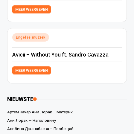
MEER WEERGEVEN
Geplaatst
Engelse muziek
in
Avicii – Without You ft. Sandro Cavazza
MEER WEERGEVEN
NIEUWSTE
Артем Качер Ани Лорак – Материк
Ани Лорак — Наполовину
Альбина Джанабаева – Пообещай