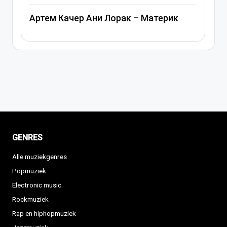
Артем Качер Ани Лорак – Материк
GENRES
Alle muziekgenres
Popmuziek
Electronic music
Rockmuziek
Rap en hiphopmuziek