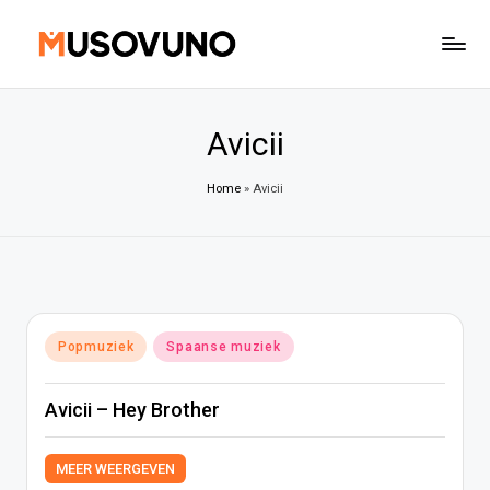
Ga
naar
de
inhoud
Avicii
Home
»
Avicii
Geplaatst
Popmuziek
Spaanse muziek
in
Avicii – Hey Brother
MEER WEERGEVEN