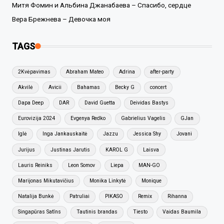
Митя Фомин и Альбина Джанабаева – Спасибо, сердце
Вера Брежнева – Девочка моя
TAGS
2Kvėpavimas
Abraham Mateo
Adrina
after-party
Akvilė
Avicii
Bahamas
Becky G
concert
Dapa Deep
DAR
David Guetta
Deividas Bastys
Eurovizija 2024
Evgenya Redko
Gabrielius Vagelis
GJan
Iglė
Inga Jankauskaitė
Jazzu
Jessica Shy
Jovani
Jurijus
Justinas Jarutis
KAROL G
Laisva
Lauris Reiniks
Leon Somov
Liepa
MAN-GO
Marijonas Mikutavičius
Monika Linkytė
Monique
Natalija Bunkė
Patruliai
PIKASO
Remix
Rihanna
Singapūras Satīns
Tautinis brandas
Tiesto
Vaidas Baumila