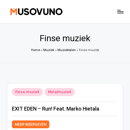
Ga
naar
de
inhoud
Finse muziek
Home
»
Muziek
»
Muziektalen
»
Finse muziek
Geplaatst
Finse muziek
Metalmuziek
in
EXIT EDEN – Run! Feat. Marko Hietala
MEER WEERGEVEN