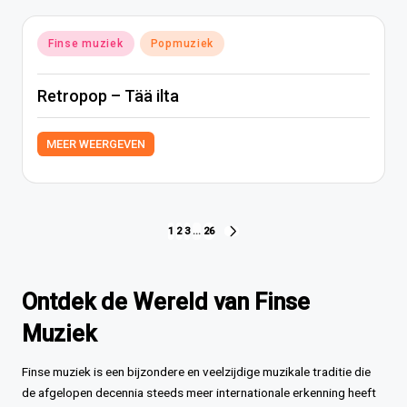
Geplaatst
Finse muziek
Popmuziek
in
Retropop – Tää ilta
MEER WEERGEVEN
Berichten
1
2
3
…
26
VOLGENDE
PAGINA
paginering
Ontdek de Wereld van Finse
Muziek
Finse muziek is een bijzondere en veelzijdige muzikale traditie die
de afgelopen decennia steeds meer internationale erkenning heeft