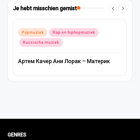
Je hebt misschien gemist
Geplaatst
Popmuziek
Russische muziek
in
Ани Лорак — Наполовину
GENRES