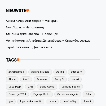
NIEUWSTE
Артем Качер Ани Лорак – Материк
Ани Лорак — Наполовину
Альбина Джанабаева – Пообещай
Митя Фомин и Альбина Джанабаева – Спасибо, сердце
Вера Брежнева – Девочка моя
TAGS
2Kvėpavimas
Abraham Mateo
Adrina
after-party
Akvilė
Avicii
Bahamas
Becky G
concert
Dapa Deep
DAR
David Guetta
Deividas Bastys
Eurovizija 2024
Evgenya Redko
Gabrielius Vagelis
GJan
Iglė
Inga Jankauskaitė
Jazzu
Jessica Shy
Jovani