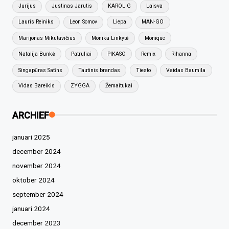
Jurijus
Justinas Jarutis
KAROL G
Laisva
Lauris Reiniks
Leon Somov
Liepa
MAN-GO
Marijonas Mikutavičius
Monika Linkytė
Monique
Natalija Bunkė
Patruliai
PIKASO
Remix
Rihanna
Singapūras Satīns
Tautinis brandas
Tiesto
Vaidas Baumila
Vidas Bareikis
ZYGGA
Žemaitukai
ARCHIEF
januari 2025
december 2024
november 2024
oktober 2024
september 2024
januari 2024
december 2023