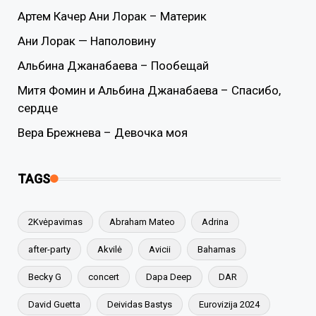
Артем Качер Ани Лорак – Материк
Ани Лорак — Наполовину
Альбина Джанабаева – Пообещай
Митя Фомин и Альбина Джанабаева – Спасибо,
сердце
Вера Брежнева – Девочка моя
TAGS
2Kvėpavimas
Abraham Mateo
Adrina
after-party
Akvilė
Avicii
Bahamas
Becky G
concert
Dapa Deep
DAR
David Guetta
Deividas Bastys
Eurovizija 2024