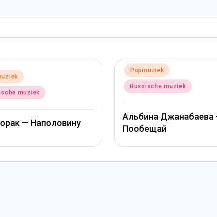
Geplaatst
Popmuziek
Geplaatst
Popmuziek
in
in
Russische 
Russische muziek
Митя Фоми
Альбина Джанабаева –
Джанабаев
Пообещай
сердце