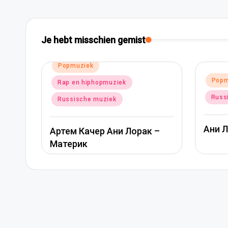
Je hebt misschien gemist
Geplaatst
Popmuziek
pmuziek
in
Russische muziek
ziek
Ани Лорак — Наполовину
р Ани Лорак –