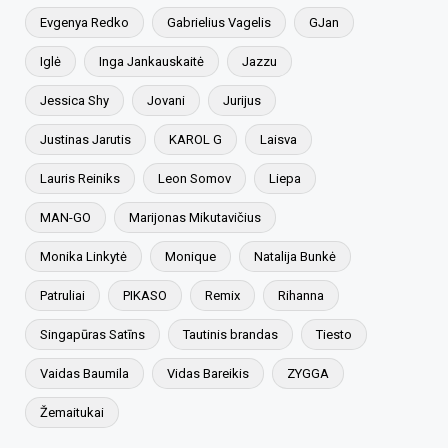
Evgenya Redko
Gabrielius Vagelis
GJan
Iglė
Inga Jankauskaitė
Jazzu
Jessica Shy
Jovani
Jurijus
Justinas Jarutis
KAROL G
Laisva
Lauris Reiniks
Leon Somov
Liepa
MAN-GO
Marijonas Mikutavičius
Monika Linkytė
Monique
Natalija Bunkė
Patruliai
PIKASO
Remix
Rihanna
Singapūras Satīns
Tautinis brandas
Tiesto
Vaidas Baumila
Vidas Bareikis
ZYGGA
Žemaitukai