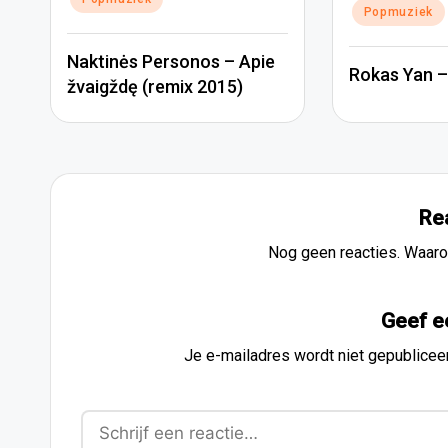
Popmuziek
Naktinės Personos – Apie
Rokas Yan – 
žvaigždę (remix 2015)
Re
Nog geen reacties. Waaro
Geef e
Je e-mailadres wordt niet gepublicee