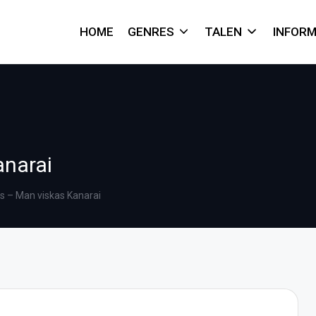
HOME
GENRES
TALEN
INFORM
anarai
 – Man viskas Kanarai