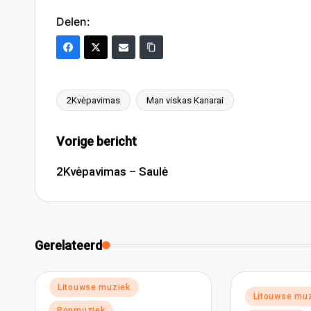
Delen:
2Kvėpavimas
Man viskas Kanarai
Tags:
Bericht
Vorige bericht
navigatie
2Kvėpavimas – Saulė
Gerelateerd
Geplaatst
Litouwse muziek
Geplaatst
Litouwse mu
in
in
Popmuziek