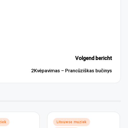
Volgend bericht
2Kvėpavimas – Prancūziškas bučinys
Geplaatst
ziek
Litouwse muziek
in