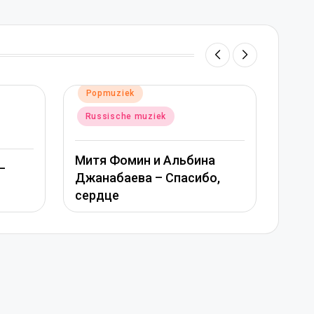
Geplaatst
Popmuziek
in
muziek
Russische muziek
н и Альбина
Вера Брежнева – Девочка
а – Спасибо,
моя