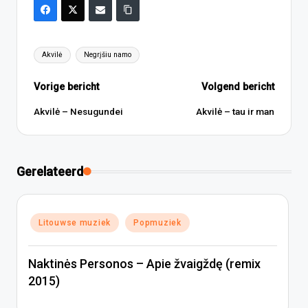
Tags:
Akvilė
Negrįšiu namo
Bericht
Vorige bericht
Volgend bericht
navigatie
Akvilė – Nesugundei
Akvilė – tau ir man
Gerelateerd
Geplaatst
Litouwse muziek
Popmuziek
in
Naktinės Personos – Apie žvaigždę (remix
2015)