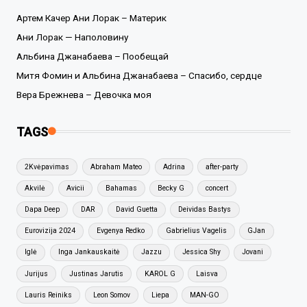
Артем Качер Ани Лорак – Материк
Ани Лорак — Наполовину
Альбина Джанабаева – Пообещай
Митя Фомин и Альбина Джанабаева – Спасибо, сердце
Вера Брежнева – Девочка моя
TAGS
2Kvėpavimas
Abraham Mateo
Adrina
after-party
Akvilė
Avicii
Bahamas
Becky G
concert
Dapa Deep
DAR
David Guetta
Deividas Bastys
Eurovizija 2024
Evgenya Redko
Gabrielius Vagelis
GJan
Iglė
Inga Jankauskaitė
Jazzu
Jessica Shy
Jovani
Jurijus
Justinas Jarutis
KAROL G
Laisva
Lauris Reiniks
Leon Somov
Liepa
MAN-GO