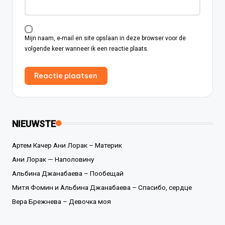
Mijn naam, e-mail en site opslaan in deze browser voor de
volgende keer wanneer ik een reactie plaats.
NIEUWSTE
Артем Качер Ани Лорак – Материк
Ани Лорак — Наполовину
Альбина Джанабаева – Пообещай
Митя Фомин и Альбина Джанабаева – Спасибо, сердце
Вера Брежнева – Девочка моя