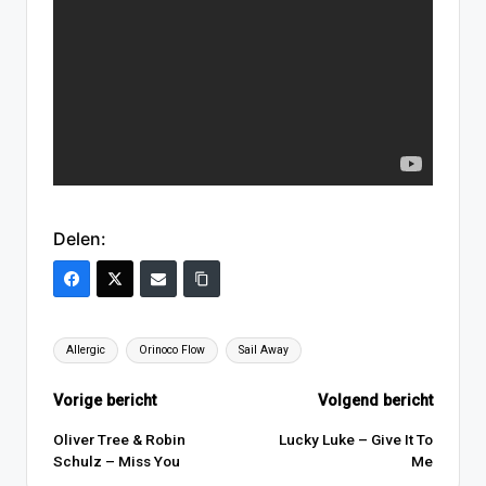
Delen:
Tags:
Allergic
Orinoco Flow
Sail Away
Bericht
Vorige bericht
Volgend bericht
navigatie
Oliver Tree & Robin
Lucky Luke – Give It To
Schulz – Miss You
Me