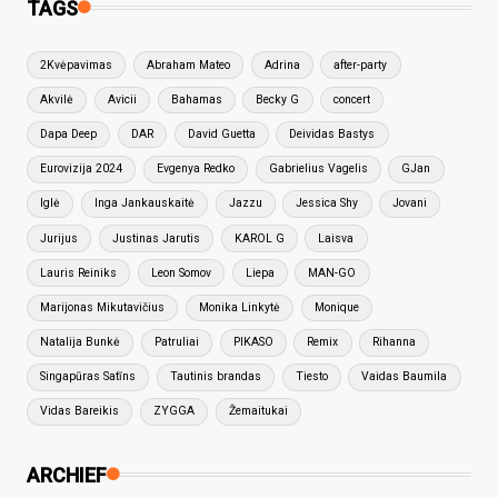
TAGS
2Kvėpavimas
Abraham Mateo
Adrina
after-party
Akvilė
Avicii
Bahamas
Becky G
concert
Dapa Deep
DAR
David Guetta
Deividas Bastys
Eurovizija 2024
Evgenya Redko
Gabrielius Vagelis
GJan
Iglė
Inga Jankauskaitė
Jazzu
Jessica Shy
Jovani
Jurijus
Justinas Jarutis
KAROL G
Laisva
Lauris Reiniks
Leon Somov
Liepa
MAN-GO
Marijonas Mikutavičius
Monika Linkytė
Monique
Natalija Bunkė
Patruliai
PIKASO
Remix
Rihanna
Singapūras Satīns
Tautinis brandas
Tiesto
Vaidas Baumila
Vidas Bareikis
ZYGGA
Žemaitukai
ARCHIEF