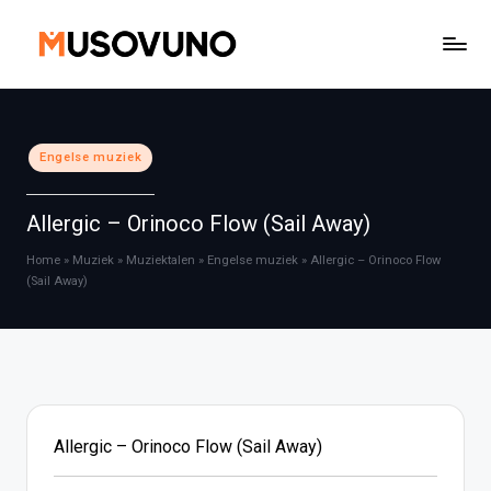
Ga
naar
de
inhoud
Geplaatst
Engelse muziek
in
Allergic – Orinoco Flow (Sail Away)
Home
»
Muziek
»
Muziektalen
»
Engelse muziek
»
Allergic – Orinoco Flow
(Sail Away)
Allergic – Orinoco Flow (Sail Away)