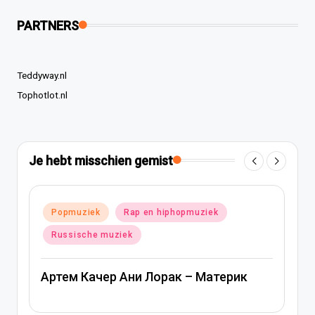
PARTNERS
Teddyway.nl
Tophotlot.nl
Je hebt misschien gemist
ziek
Geplaatst
Popmuziek
Russische muziek
in
Ани Лорак — Наполовину
Материк