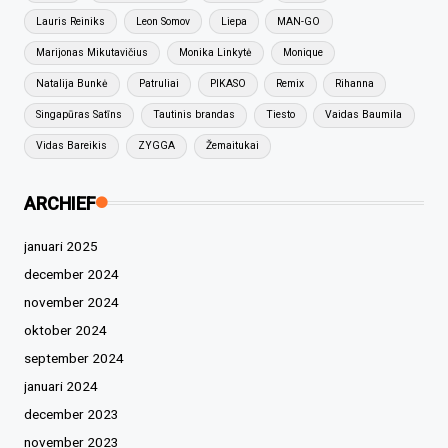
Lauris Reiniks
Leon Somov
Liepa
MAN-GO
Marijonas Mikutavičius
Monika Linkytė
Monique
Natalija Bunkė
Patruliai
PIKASO
Remix
Rihanna
Singapūras Satīns
Tautinis brandas
Tiesto
Vaidas Baumila
Vidas Bareikis
ZYGGA
Žemaitukai
ARCHIEF
januari 2025
december 2024
november 2024
oktober 2024
september 2024
januari 2024
december 2023
november 2023