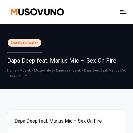
Ga
naar
de
inhoud
Geplaatst
Engelse muziek
in
Dapa Deep feat. Marius Mic – Sex On Fire
Home
»
Muziek
»
Muziektalen
»
Engelse muziek
»
Dapa Deep feat. Marius Mic
– Sex On Fire
Dapa Deep feat. Marius Mic – Sex On Fire