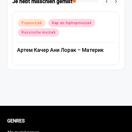
Je hebt misschien gemist
ek
Rap en hiphopmuziek
Geplaatst
Popmuziek
Ru
in
e muziek
Ани Лорак — Н
чер Ани Лорак – Материк
GENRES