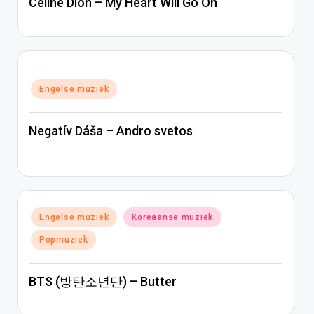
Céline Dion – My Heart Will Go On
Geplaatst
Engelse muziek
in
Negatív Dáša – Andro svetos
Geplaatst
Engelse muziek
Koreaanse muziek
in
Popmuziek
BTS (방탄소년단) – Butter