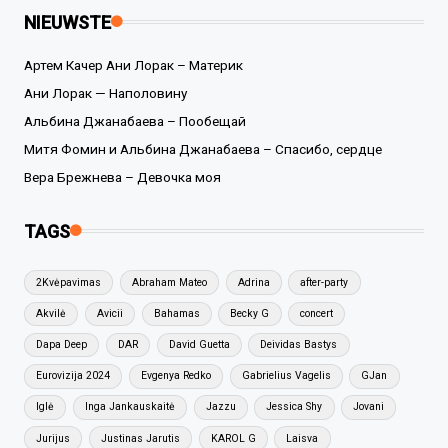
NIEUWSTE
Артем Качер Ани Лорак – Материк
Ани Лорак — Наполовину
Альбина Джанабаева – Пообещай
Митя Фомин и Альбина Джанабаева – Спасибо, сердце
Вера Брежнева – Девочка моя
TAGS
2Kvėpavimas
Abraham Mateo
Adrina
after-party
Akvilė
Avicii
Bahamas
Becky G
concert
Dapa Deep
DAR
David Guetta
Deividas Bastys
Eurovizija 2024
Evgenya Redko
Gabrielius Vagelis
GJan
Iglė
Inga Jankauskaitė
Jazzu
Jessica Shy
Jovani
Jurijus
Justinas Jarutis
KAROL G
Laisva