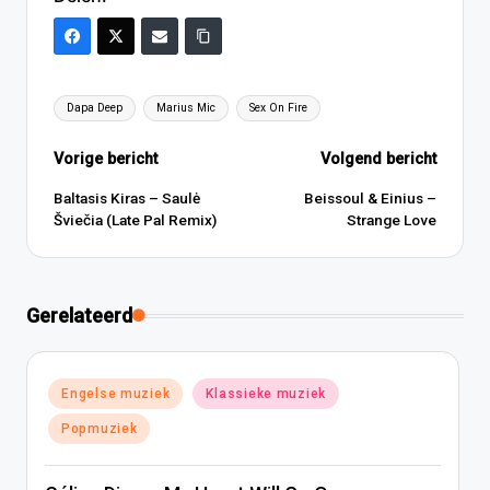
Tags:
Dapa Deep
Marius Mic
Sex On Fire
Bericht
Vorige bericht
Volgend bericht
navigatie
Baltasis Kiras – Saulė
Beissoul & Einius –
Šviečia (Late Pal Remix)
Strange Love
Gerelateerd
Geplaatst
Engelse muziek
Klassieke muziek
in
Popmuziek