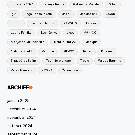
Eurovizija 2024
Evgenya Redko
Gabrielius Vagelis
GJan
Iglė
Inga Jankauskaitė
Jazzu
Jessica Shy
Jovani
Jurijus
Justinas Jarutis
KAROL G
Laisva
Lauris Reiniks
Leon Somov
Liepa
MAN-GO
Marijonas Mikutavičius
Monika Linkytė
Monique
Natalija Bunkė
Patruliai
PIKASO
Remix
Rihanna
Singapūras Satīns
Tautinis brandas
Tiesto
Vaidas Baumila
Vidas Bareikis
ZYGGA
Žemaitukai
ARCHIEF
januari 2025
december 2024
november 2024
oktober 2024
september 2024