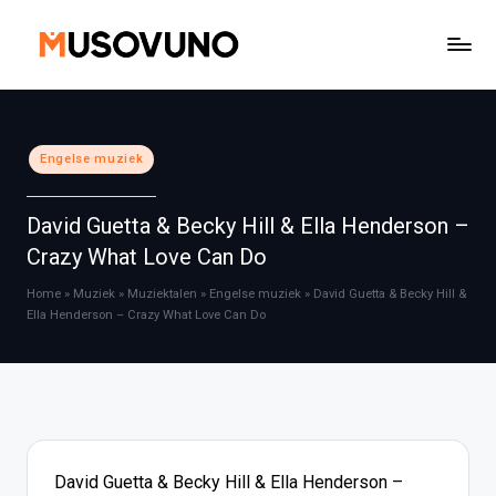
Ga
naar
de
inhoud
Geplaatst
Engelse muziek
in
David Guetta & Becky Hill & Ella Henderson –
Crazy What Love Can Do
Home
»
Muziek
»
Muziektalen
»
Engelse muziek
»
David Guetta & Becky Hill &
Ella Henderson – Crazy What Love Can Do
David Guetta & Becky Hill & Ella Henderson –