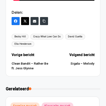
Delen:
Tags:
Becky Hill
Crazy What Love Can Do
David Guetta
Ella Henderson
Bericht
Vorige bericht
Volgend bericht
navigatie
Clean Bandit – Rather Be
Sigala – Melody
ft. Jess Glynne
Gerelateerd
Geplaatst
Engelse muziek
Klassieke muziek