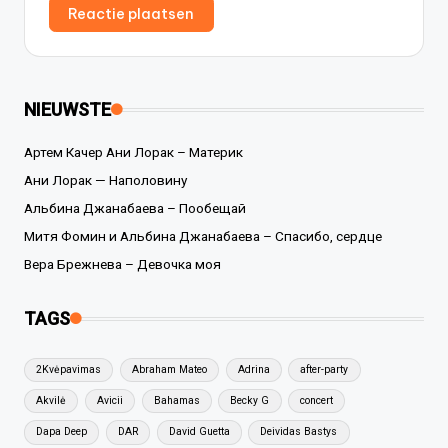
NIEUWSTE
Артем Качер Ани Лорак – Материк
Ани Лорак — Наполовину
Альбина Джанабаева – Пообещай
Митя Фомин и Альбина Джанабаева – Спасибо, сердце
Вера Брежнева – Девочка моя
TAGS
2Kvėpavimas
Abraham Mateo
Adrina
after-party
Akvilė
Avicii
Bahamas
Becky G
concert
Dapa Deep
DAR
David Guetta
Deividas Bastys