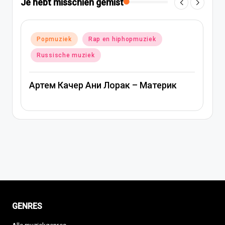
Je hebt misschien gemist
 hiphopmuziek
Geplaatst
Popmuziek
Russische muzi
in
Ани Лорак — Наполовину
орак – Материк
GENRES