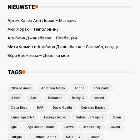
NIEUWSTE
Артем Качер Ани Лорак – Материк
Ани Лорак — Наполовину
Альбина Джанабаева – Пообещай
Митя Фомин и Альбина Джанабаева – Спасибо, сердце
Вера Брежнева – Девочка моя
TAGS
2Kvėpavimas
Abraham Mateo
Adrina
after-party
Akvilė
Avicii
Bahamas
Becky G
concert
Dapa Deep
DAR
David Guetta
Deividas Bastys
Eurovizija 2024
Evgenya Redko
Gabrielius Vagelis
GJan
Iglė
Inga Jankauskaitė
Jazzu
Jessica Shy
Jovani
Jurijus
Justinas Jarutis
KAROL G
Laisva