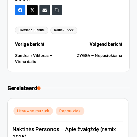
Tags:
Džordana Butkutė
Kaitink ir dek
Bericht
Vorige bericht
Volgend bericht
navigatie
Sandra ir Viktoras –
ZYGGA – Nepasiekiama
Viena dalis
Gerelateerd
Geplaatst
Litouwse muziek
Popmuziek
in
Naktinės Personos – Apie žvaigždę (remix
2015)