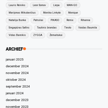
Lauris Reiniks
Leon Somov
Liepa
MAN-GO
Marijonas Mikutavičius
Monika Linkytė
Monique
Natalija Bunkė
Patruliai
PIKASO
Remix
Rihanna
Singapūras Satīns
Tautinis brandas
Tiesto
Vaidas Baumila
Vidas Bareikis
ZYGGA
Žemaitukai
ARCHIEF
januari 2025
december 2024
november 2024
oktober 2024
september 2024
januari 2024
december 2023
november 2023