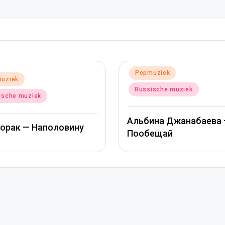
Gepla
Po
Geplaatst
Popmuziek
in
in
Ru
Russische muziek
Мит
Альбина Джанабаева –
ину
Джа
Пообещай
сер