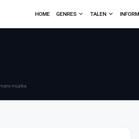
HOME
GENRES
TALEN
INFORM
u mano muzika