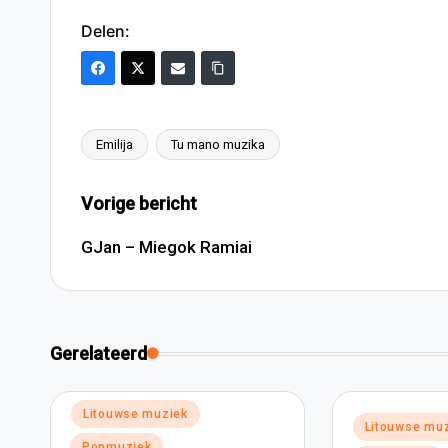
Delen:
Emilija
Tu mano muzika
Tags:
Bericht
Vorige bericht
navigatie
GJan – Miegok Ramiai
Gerelateerd
Geplaatst
Litouwse muziek
Geplaatst
Litouwse mu
in
in
Popmuziek