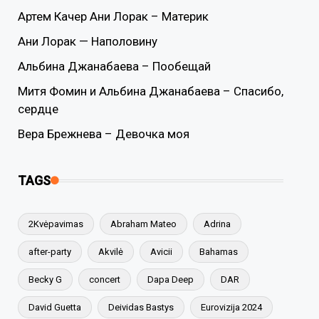
Артем Качер Ани Лорак – Материк
Ани Лорак — Наполовину
Альбина Джанабаева – Пообещай
Митя Фомин и Альбина Джанабаева – Спасибо,
сердце
Вера Брежнева – Девочка моя
TAGS
2Kvėpavimas
Abraham Mateo
Adrina
after-party
Akvilė
Avicii
Bahamas
Becky G
concert
Dapa Deep
DAR
David Guetta
Deividas Bastys
Eurovizija 2024