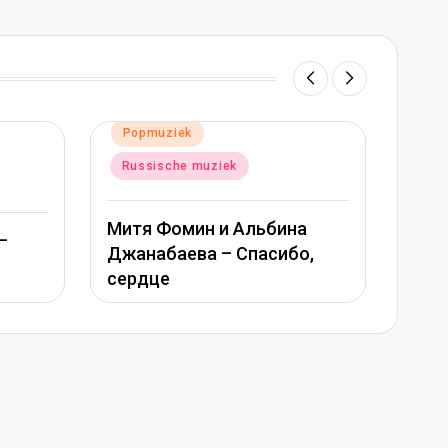
atst
pmuziek
Geplaatst
Popmuziek
in
ssische muziek
Russische muziek
я Фомин и Альбина
Вера Брежнева – Де
набаева – Спасибо,
моя
дце