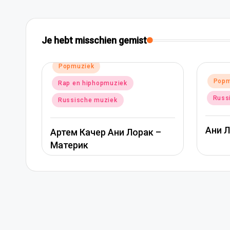
Je hebt misschien gemist
tst
muziek
Geplaatst
Popmuziek
 en hiphopmuziek
in
Russische muziek
sische muziek
Ани Лорак — Наполов
м Качер Ани Лорак –
рик