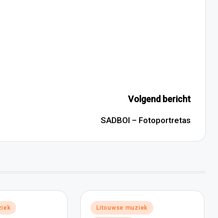
Volgend bericht
SADBOI – Fotoportretas
Geplaatst
ziek
Litouwse muziek
in