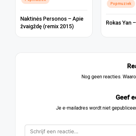
Popmuziek
Naktinės Personos – Apie
Rokas Yan – 
žvaigždę (remix 2015)
Re
Nog geen reacties. Waaro
Geef e
Je e-mailadres wordt niet gepublicee