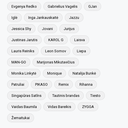
Evgenya Redko
Gabrielius Vagelis
GJan
Iglė
Inga Jankauskaitė
Jazzu
Jessica Shy
Jovani
Jurijus
Justinas Jarutis
KAROL G
Laisva
Lauris Reiniks
Leon Somov
Liepa
MAN-GO
Marijonas Mikutavičius
Monika Linkytė
Monique
Natalija Bunkė
Patruliai
PIKASO
Remix
Rihanna
Singapūras Satīns
Tautinis brandas
Tiesto
Vaidas Baumila
Vidas Bareikis
ZYGGA
Žemaitukai