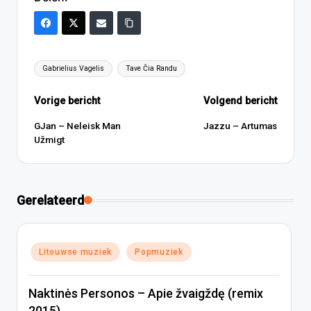
Tags:
Gabrielius Vagelis
Tave Čia Randu
Bericht
Vorige bericht
Volgend bericht
navigatie
GJan – Neleisk Man
Jazzu – Artumas
Užmigt
Gerelateerd
Geplaatst
Litouwse muziek
Popmuziek
in
Naktinės Personos – Apie žvaigždę (remix
2015)