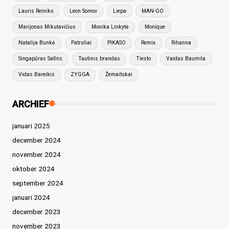
Lauris Reiniks
Leon Somov
Liepa
MAN-GO
Marijonas Mikutavičius
Monika Linkytė
Monique
Natalija Bunkė
Patruliai
PIKASO
Remix
Rihanna
Singapūras Satīns
Tautinis brandas
Tiesto
Vaidas Baumila
Vidas Bareikis
ZYGGA
Žemaitukai
ARCHIEF
januari 2025
december 2024
november 2024
oktober 2024
september 2024
januari 2024
december 2023
november 2023