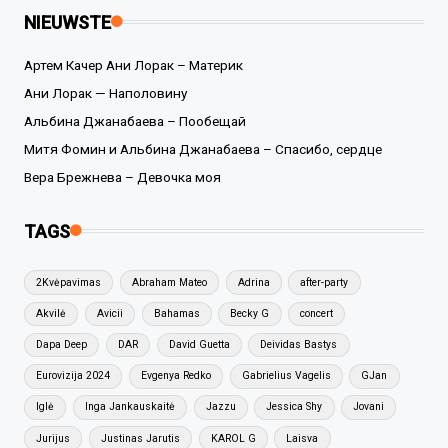
NIEUWSTE
Артем Качер Ани Лорак – Материк
Ани Лорак — Наполовину
Альбина Джанабаева – Пообещай
Митя Фомин и Альбина Джанабаева – Спасибо, сердце
Вера Брежнева – Девочка моя
TAGS
2Kvėpavimas
Abraham Mateo
Adrina
after-party
Akvilė
Avicii
Bahamas
Becky G
concert
Dapa Deep
DAR
David Guetta
Deividas Bastys
Eurovizija 2024
Evgenya Redko
Gabrielius Vagelis
GJan
Iglė
Inga Jankauskaitė
Jazzu
Jessica Shy
Jovani
Jurijus
Justinas Jarutis
KAROL G
Laisva