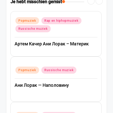
Je hebt misschien gemist
Geplaatst
Popmuziek
Rap en hiphopmuziek
in
Russische muziek
Артем Качер Ани Лорак – Материк
Geplaatst
Popmuziek
Russische muziek
in
Ани Лорак — Наполовину