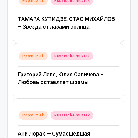
Popmuziek
Russische muziek
in
ТАМАРА КУТИДЗЕ, СТАС МИХАЙЛОВ
– Звезда с глазами солнца
Geplaatst
Popmuziek
Russische muziek
in
Григорий Лепс, Юлия Савичева –
Любовь оставляет шрамы –
Geplaatst
Popmuziek
Russische muziek
in
Ани Лорак — Сумасшедшая