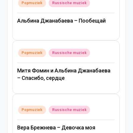
Geplaatst
Popmuziek
Russische muziek
in
Альбина Джанабаева – Пообещай
Geplaatst
Popmuziek
Russische muziek
in
Митя Фомин и Альбина Джанабаева
– Спасибо, сердце
Geplaatst
Popmuziek
Russische muziek
in
Вера Брежнева – Девочка моя