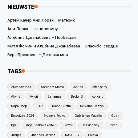
NIEUWSTE
Артем Качер Ани Лорак – Материк
Ани Лорак — Наполовину
Альбина Джанабаева – Пообещай
Митя Фомин и Альбина Джанабаева – Спасибо, сердце
Вера Брежнева – Девочка моя
TAGS
2Kvėpavimas
Abraham Mateo
Adrina
after-party
Akvilė
Avicii
Bahamas
Becky G
concert
Dapa Deep
DAR
David Guetta
Deividas Bastys
Eurovizija 2024
Evgenya Redko
Gabrielius Vagelis
GJan
Iglė
Inga Jankauskaitė
Jazzu
Jessica Shy
Jovani
Jurijus
Justinas Jarutis
KAROL G
Laisva