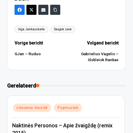
Tags:
Inga Jankauskaitė
Saugok save
Bericht
Vorige bericht
Volgend bericht
navigatie
GJan – Ruduo
Gabrielius Vagelis –
Išskleisk Rankas
Gerelateerd
Geplaatst
Litouwse muziek
Popmuziek
in
Naktinės Personos – Apie žvaigždę (remix
2015)