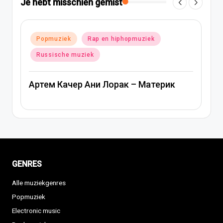
Je hebt misschien gemist
ziek
Geplaatst
Popmuziek
Russische muziek
in
Ани Лорак — Наполовину
Материк
GENRES
Alle muziekgenres
Popmuziek
Electronic music