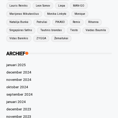
Lauris Reiniks
Leon Somov
Liepa
MAN-GO
Marijonas Mikutavičius
Monika Linkytė
Monique
Natalija Bunkė
Patruliai
PIKASO
Remix
Rihanna
Singapūras Satīns
Tautinis brandas
Tiesto
Vaidas Baumila
Vidas Bareikis
ZYGGA
Žemaitukai
ARCHIEF
januari 2025
december 2024
november 2024
oktober 2024
september 2024
januari 2024
december 2023
november 2023