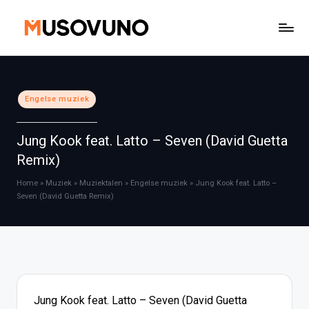
Ga
naar
de
inhoud
Geplaatst
Engelse muziek
in
Jung Kook feat. Latto – Seven (David Guetta
Remix)
Home
»
Muziek
»
Muziektalen
»
Engelse muziek
»
Jung Kook feat. Latto –
Seven (David Guetta Remix)
Jung Kook feat. Latto – Seven (David Guetta