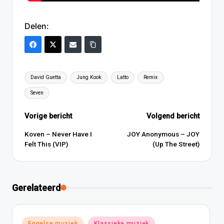
Delen:
Tags:
David Guetta
Jung Kook
Latto
Remix
Seven
Bericht
Vorige bericht
Volgend bericht
navigatie
Koven – Never Have I
JOY Anonymous – JOY
Felt This (VIP)
(Up The Street)
Gerelateerd
Geplaatst
Engelse muziek
Klassieke muziek