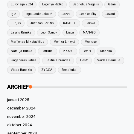
Eurovizija 2024
Evgenya Redko
Gabrielius Vagelis
GJan
Iglė
Inga Jankauskaitė
Jazzu
Jessica Shy
Jovani
Jurijus
Justinas Jarutis
KAROL G
Laisva
Lauris Reiniks
Leon Somov
Liepa
MAN-GO
Marijonas Mikutavičius
Monika Linkytė
Monique
Natalija Bunkė
Patruliai
PIKASO
Remix
Rihanna
Singapūras Satīns
Tautinis brandas
Tiesto
Vaidas Baumila
Vidas Bareikis
ZYGGA
Žemaitukai
ARCHIEF
januari 2025
december 2024
november 2024
oktober 2024
september 2024