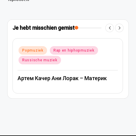
Je hebt misschien gemist
Geplaatst
Popmuziek
Russische muziek
in
Ани Лорак — Наполовину