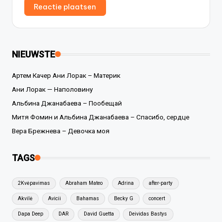
NIEUWSTE
Артем Качер Ани Лорак – Материк
Ани Лорак — Наполовину
Альбина Джанабаева – Пообещай
Митя Фомин и Альбина Джанабаева – Спасибо, сердце
Вера Брежнева – Девочка моя
TAGS
2Kvėpavimas
Abraham Mateo
Adrina
after-party
Akvilė
Avicii
Bahamas
Becky G
concert
Dapa Deep
DAR
David Guetta
Deividas Bastys