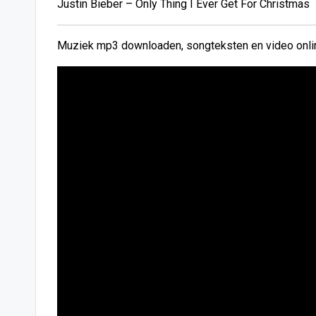
Justin Bieber – Only Thing I Ever Get For Christmas
Muziek mp3 downloaden, songteksten en video onlin