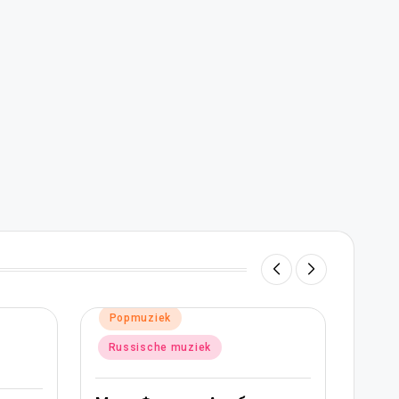
Geplaatst
G
Popmuziek
in
i
Russische muziek