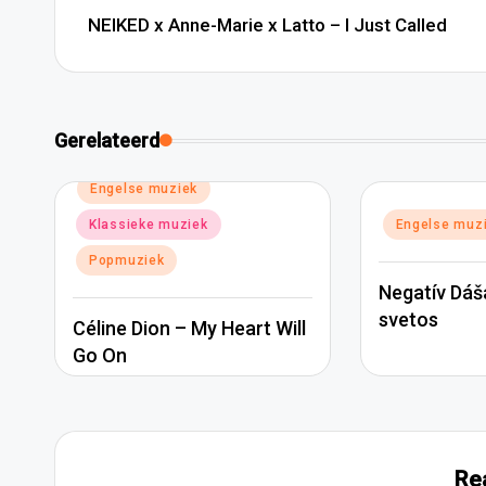
navigatie
NEIKED x Anne-Marie x Latto – I Just Called
Gerelateerd
Geplaatst
Engelse muziek
in
Geplaatst
Klassieke muziek
Engelse muz
in
Popmuziek
Negatív Dáš
svetos
Céline Dion – My Heart Will
Go On
Re