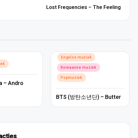
Lost Frequencies – The Feeling
Geplaatst
Engelse muziek
in
iek
Koreaanse muziek
Popmuziek
a – Andro
BTS (방탄소년단) – Butter
acties