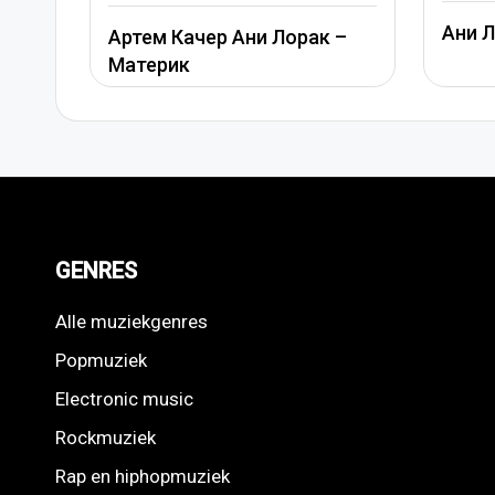
А
Ани Лорак — Наполовину
рак –
П
GENRES
Alle muziekgenres
Popmuziek
Electronic music
Rockmuziek
Rap en hiphopmuziek