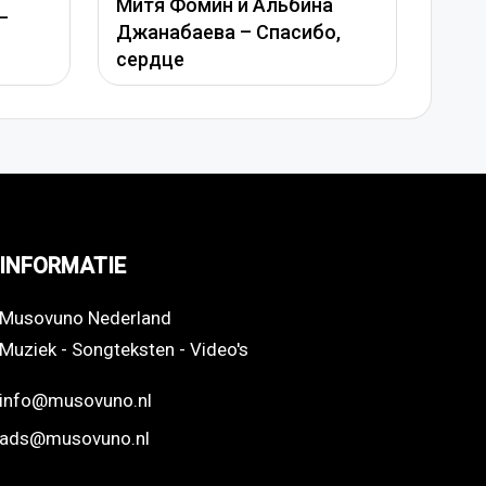
бина
Вера Брежнева – Девочка
сибо,
моя
INFORMATIE
Musovuno Nederland
Muziek - Songteksten - Video's
info@musovuno.nl
ads@musovuno.nl