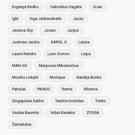
Evgenya Redko
Gabrielius Vagelis
GJan
Iglė
Inga Jankauskaitė
Jazzu
Jessica Shy
Jovani
Jurijus
Justinas Jarutis
KAROL G
Laisva
Lauris Reiniks
Leon Somov
Liepa
MAN-GO
Marijonas Mikutavičius
Monika Linkytė
Monique
Natalija Bunkė
Patruliai
PIKASO
Remix
Rihanna
Singapūras Satīns
Tautinis brandas
Tiesto
Vaidas Baumila
Vidas Bareikis
ZYGGA
Žemaitukai