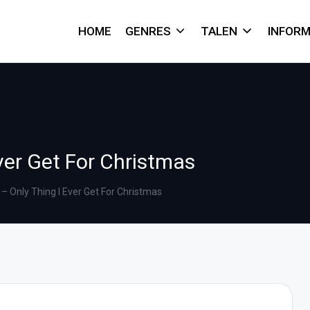
HOME
GENRES
TALEN
INFORM
Ever Get For Christmas
 – Only Thing I Ever Get For Christmas