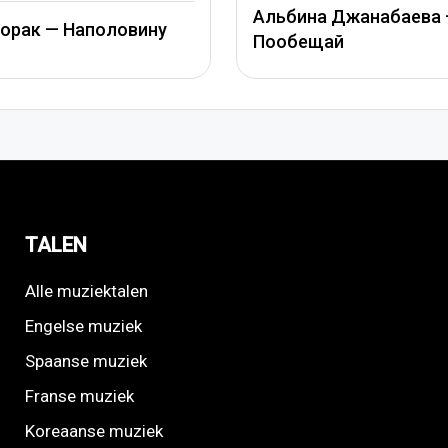
Митя Фомин и Аль
льбина Джанабаева –
Джанабаева – Спа
ообещай
сердце
TALEN
Alle muziektalen
Engelse muziek
Spaanse muziek
Franse muziek
Koreaanse muziek