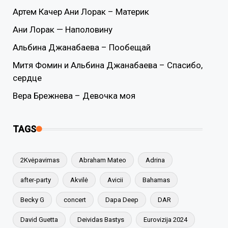
Артем Качер Ани Лорак – Материк
Ани Лорак — Наполовину
Альбина Джанабаева – Пообещай
Митя Фомин и Альбина Джанабаева – Спасибо,
сердце
Вера Брежнева – Девочка моя
TAGS
2Kvėpavimas
Abraham Mateo
Adrina
after-party
Akvilė
Avicii
Bahamas
Becky G
concert
Dapa Deep
DAR
David Guetta
Deividas Bastys
Eurovizija 2024