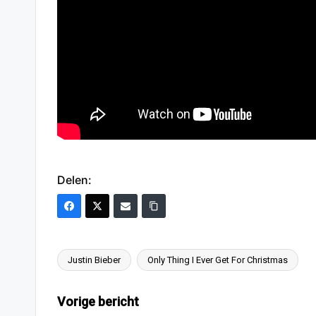
Delen:
Justin Bieber
Only Thing I Ever Get For Christmas
Tags:
Bericht
Vorige bericht