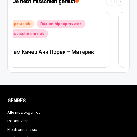
Je hebt misschien gemist
Geplaatst
Popmuziek
Russische muziek
in
Ани Лорак — Наполовину
GENRES
Alle muziekgenres
Popmuziek
Electronic music