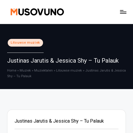
Ga
naar
de
inhoud
Geplaatst
Litouwse muziek
in
Justinas Jarutis & Jessica Shy – Tu Palauk
Home
»
Muziek
»
Muziektalen
»
Litouwse muziek
»
Justinas Jarutis & Jessica
Shy – Tu Palauk
Justinas Jarutis & Jessica Shy – Tu Palauk