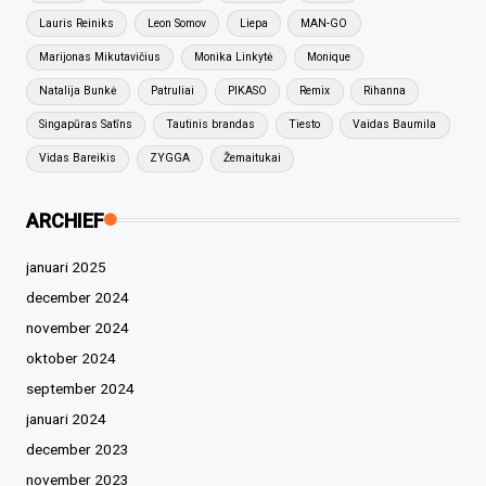
Lauris Reiniks
Leon Somov
Liepa
MAN-GO
Marijonas Mikutavičius
Monika Linkytė
Monique
Natalija Bunkė
Patruliai
PIKASO
Remix
Rihanna
Singapūras Satīns
Tautinis brandas
Tiesto
Vaidas Baumila
Vidas Bareikis
ZYGGA
Žemaitukai
ARCHIEF
januari 2025
december 2024
november 2024
oktober 2024
september 2024
januari 2024
december 2023
november 2023