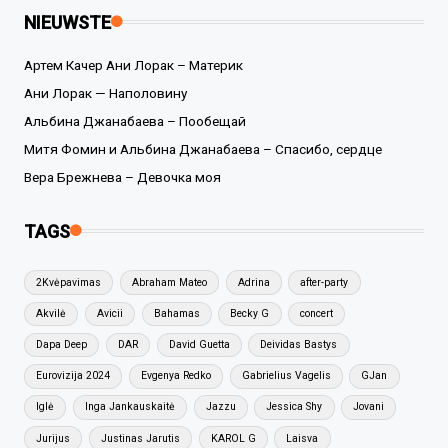
NIEUWSTE
Артем Качер Ани Лорак – Материк
Ани Лорак — Наполовину
Альбина Джанабаева – Пообещай
Митя Фомин и Альбина Джанабаева – Спасибо, сердце
Вера Брежнева – Девочка моя
TAGS
2Kvėpavimas
Abraham Mateo
Adrina
after-party
Akvilė
Avicii
Bahamas
Becky G
concert
Dapa Deep
DAR
David Guetta
Deividas Bastys
Eurovizija 2024
Evgenya Redko
Gabrielius Vagelis
GJan
Iglė
Inga Jankauskaitė
Jazzu
Jessica Shy
Jovani
Jurijus
Justinas Jarutis
KAROL G
Laisva