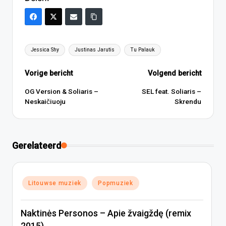
Tags:
Jessica Shy
Justinas Jarutis
Tu Palauk
Bericht
Vorige bericht
Volgend bericht
navigatie
OG Version & Soliaris –
SEL feat. Soliaris –
Neskaičiuoju
Skrendu
Gerelateerd
Geplaatst
Litouwse muziek
Popmuziek
in
Naktinės Personos – Apie žvaigždę (remix
2015)