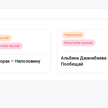
Geplaatst
Popmuz
Geplaatst
Popmuziek
in
in
Russisc
Russische muziek
Митя Ф
Альбина Джанабаева –
Джанаб
Пообещай
сердце