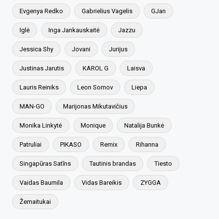
Evgenya Redko
Gabrielius Vagelis
GJan
Iglė
Inga Jankauskaitė
Jazzu
Jessica Shy
Jovani
Jurijus
Justinas Jarutis
KAROL G
Laisva
Lauris Reiniks
Leon Somov
Liepa
MAN-GO
Marijonas Mikutavičius
Monika Linkytė
Monique
Natalija Bunkė
Patruliai
PIKASO
Remix
Rihanna
Singapūras Satīns
Tautinis brandas
Tiesto
Vaidas Baumila
Vidas Bareikis
ZYGGA
Žemaitukai