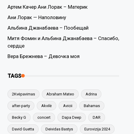
Артем Качер Ани Лорак – Материк
Ани Лорак — Наполовину
Альбина Джанабаева – Пообещай
Митя Фомин и Альбина Джанабаева – Спасибо,
сердце
Вера Брежнева – Девочка моя
TAGS
2Kvėpavimas
Abraham Mateo
Adrina
after-party
Akvilė
Avicii
Bahamas
Becky G
concert
Dapa Deep
DAR
David Guetta
Deividas Bastys
Eurovizija 2024