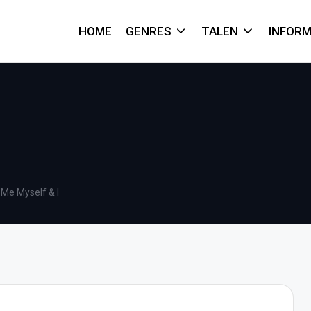
HOME
GENRES
TALEN
INFORM
 Me Myself & I