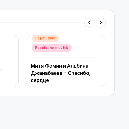
iek
Geplaatst
Popmuziek
in
he muziek
Russische muziek
омин и Альбина
Вера Брежнева – Девоч
аева – Спасибо,
моя