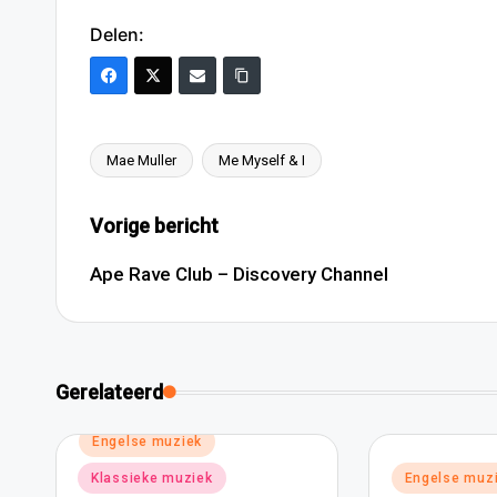
Delen:
Mae Muller
Me Myself & I
Tags:
Bericht
Vorige bericht
navigatie
Ape Rave Club – Discovery Channel
Gerelateerd
Geplaatst
Engelse muziek
in
Geplaatst
Klassieke muziek
Engelse muz