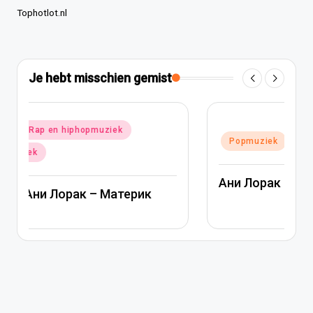
Tophotlot.nl
Je hebt misschien gemist
Geplaatst
Popmuziek
Russische muziek
in
Ани Лорак — Наполовину