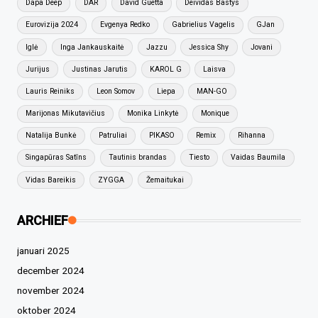
Dapa Deep
DAR
David Guetta
Deividas Bastys
Eurovizija 2024
Evgenya Redko
Gabrielius Vagelis
GJan
Iglė
Inga Jankauskaitė
Jazzu
Jessica Shy
Jovani
Jurijus
Justinas Jarutis
KAROL G
Laisva
Lauris Reiniks
Leon Somov
Liepa
MAN-GO
Marijonas Mikutavičius
Monika Linkytė
Monique
Natalija Bunkė
Patruliai
PIKASO
Remix
Rihanna
Singapūras Satīns
Tautinis brandas
Tiesto
Vaidas Baumila
Vidas Bareikis
ZYGGA
Žemaitukai
ARCHIEF
januari 2025
december 2024
november 2024
oktober 2024