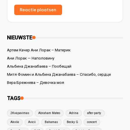
NIEUWSTE
Артем Качер Ани Лорак – Материк
Ани Лорак — Наполовину
Альбина Джанабаева – Пообещай
Митя Фомин и Альбина Джанабаева – Спасибо, сердце
Вера Брежнева – Девочка моя
TAGS
2Kvėpavimas
Abraham Mateo
Adrina
after-party
Akvilė
Avicii
Bahamas
Becky G
concert