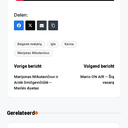
Delen:
Tags:
Baigėme mokyklą
Iglė
Karina
Marijonas Mikutavičius
Bericht
Vorige bericht
Volgend bericht
navigatie
Marijonas Mikutavičius ir
Mario ON AIR – Šią
Aistė Smilgevičiūtė –
vasarą
Meilės duetas
Gerelateerd