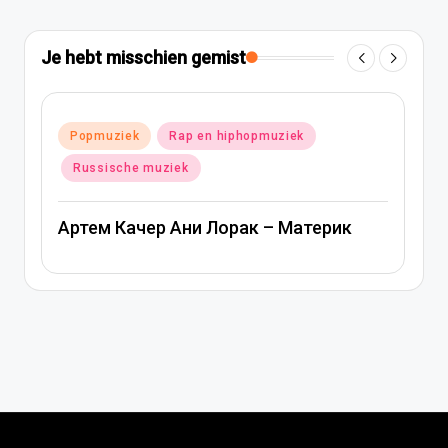
Je hebt misschien gemist
Geplaatst
Popmuziek
Rap en hiphopmuziek
in
Russische muziek
Артем Качер Ани Лорак – Материк