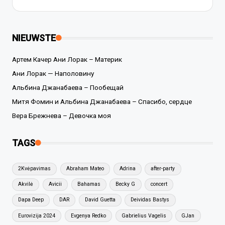
NIEUWSTE
Артем Качер Ани Лорак – Материк
Ани Лорак — Наполовину
Альбина Джанабаева – Пообещай
Митя Фомин и Альбина Джанабаева – Спасибо, сердце
Вера Брежнева – Девочка моя
TAGS
2Kvėpavimas
Abraham Mateo
Adrina
after-party
Akvilė
Avicii
Bahamas
Becky G
concert
Dapa Deep
DAR
David Guetta
Deividas Bastys
Eurovizija 2024
Evgenya Redko
Gabrielius Vagelis
GJan