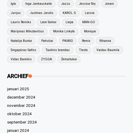
Iglė
Inga Jankauskaitė
Jazzu
Jessica Shy
Jovani
Jurijus
Justinas Jarutis
KAROL G
Laisva
Lauris Reiniks
Leon Somov
Liepa
MAN-GO
Marijonas Mikutavičius
Monika Linkytė
Monique
Natalija Bunkė
Patruliai
PIKASO
Remix
Rihanna
Singapūras Satīns
Tautinis brandas
Tiesto
Vaidas Baumila
Vidas Bareikis
ZYGGA
Žemaitukai
ARCHIEF
januari 2025
december 2024
november 2024
oktober 2024
september 2024
januari 2024