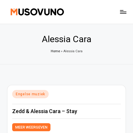
Ga
naar
de
inhoud
Alessia Cara
Home
»
Alessia Cara
Geplaatst
Engelse muziek
in
Zedd & Alessia Cara – Stay
MEER WEERGEVEN