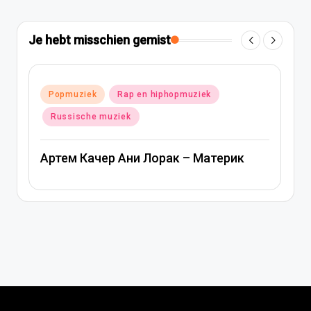
Je hebt misschien gemist
Geplaatst
Popmuziek
Rap en hiphopmuziek
in
Russische muziek
Артем Качер Ани Лорак – Материк