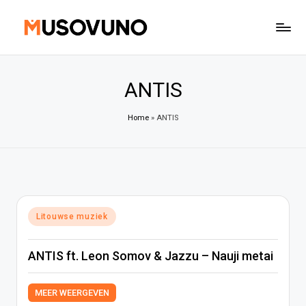
Ga
naar
de
inhoud
ANTIS
Home
»
ANTIS
Geplaatst
Litouwse muziek
in
ANTIS ft. Leon Somov & Jazzu – Nauji metai
MEER WEERGEVEN