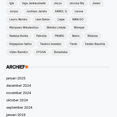
Iglė
Inga Jankauskaitė
Jazzu
Jessica Shy
Jovani
Jurijus
Justinas Jarutis
KAROL G
Laisva
Lauris Reiniks
Leon Somov
Liepa
MAN-GO
Marijonas Mikutavičius
Monika Linkytė
Monique
Natalija Bunkė
Patruliai
PIKASO
Remix
Rihanna
Singapūras Satīns
Tautinis brandas
Tiesto
Vaidas Baumila
Vidas Bareikis
ZYGGA
Žemaitukai
ARCHIEF
januari 2025
december 2024
november 2024
oktober 2024
september 2024
januari 2024