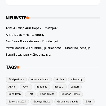
NIEUWSTE
Артем Качер Ани Лорак – Материк
Ани Лорак — Наполовину
Альбина Джанабаева – Пообещай
Митя Фомин и Альбина Джанабаева – Спасибо, сердце
Вера Брежнева – Девочка моя
TAGS
2Kvėpavimas
Abraham Mateo
Adrina
after-party
Akvilė
Avicii
Bahamas
Becky G
concert
Dapa Deep
DAR
David Guetta
Deividas Bastys
Eurovizija 2024
Evgenya Redko
Gabrielius Vagelis
GJan