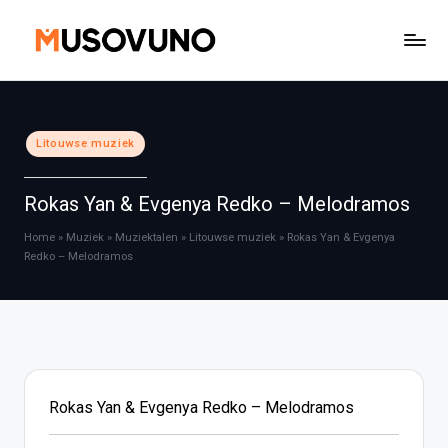
Ga
naar
de
inhoud
Geplaatst
Litouwse muziek
in
Rokas Yan & Evgenya Redko – Melodramos
Home
»
Muziek
»
Muziektalen
»
Litouwse muziek
»
Rokas Yan & Evgenya
Redko – Melodramos
Rokas Yan & Evgenya Redko – Melodramos