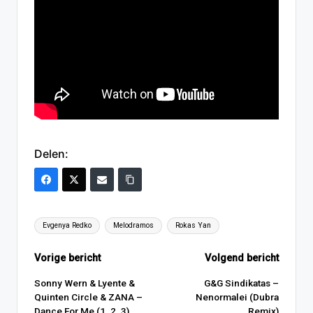
Delen:
Tags:
Evgenya Redko
Melodramos
Rokas Yan
Bericht
Vorige bericht
Volgend bericht
navigatie
Sonny Wern & Lyente &
G&G Sindikatas –
Quinten Circle & ZANA –
Nenormalei (Dubra
Dance For Me (1. 2. 3)
Remix)