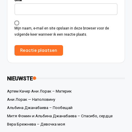
Mijn naam, e-mail en site opslaan in deze browser voor de
volgende keer wanneer ik een reactie plaats.
NIEUWSTE
Артем Качер Ани Лорак – Материк
Ани Лорак — Наполовину
Альбина Джанабаева – Пообещай
Митя Фомин и Альбина Джанабаева – Спасибо, сердце
Вера Брежнева – Девочка моя