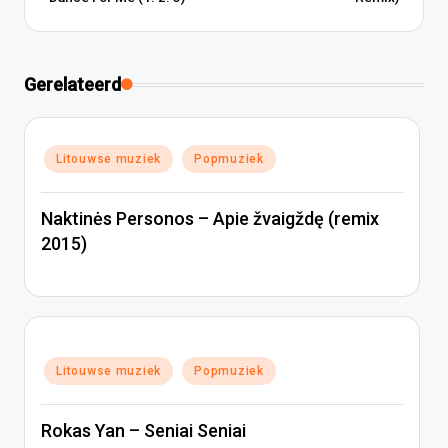
Gerelateerd
Geplaatst
Litouwse muziek
Popmuziek
in
Naktinės Personos – Apie žvaigždę (remix
2015)
Geplaatst
Litouwse muziek
Popmuziek
in
Rokas Yan – Seniai Seniai