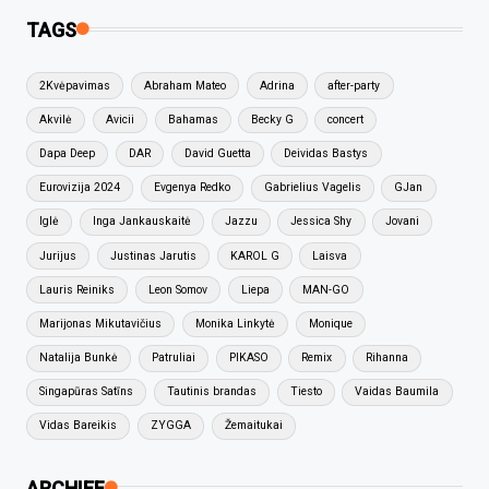
TAGS
2Kvėpavimas
Abraham Mateo
Adrina
after-party
Akvilė
Avicii
Bahamas
Becky G
concert
Dapa Deep
DAR
David Guetta
Deividas Bastys
Eurovizija 2024
Evgenya Redko
Gabrielius Vagelis
GJan
Iglė
Inga Jankauskaitė
Jazzu
Jessica Shy
Jovani
Jurijus
Justinas Jarutis
KAROL G
Laisva
Lauris Reiniks
Leon Somov
Liepa
MAN-GO
Marijonas Mikutavičius
Monika Linkytė
Monique
Natalija Bunkė
Patruliai
PIKASO
Remix
Rihanna
Singapūras Satīns
Tautinis brandas
Tiesto
Vaidas Baumila
Vidas Bareikis
ZYGGA
Žemaitukai
ARCHIEF