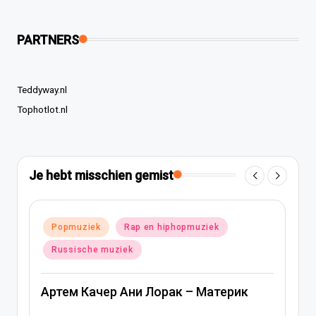
PARTNERS
Teddyway.nl
Tophotlot.nl
Je hebt misschien gemist
Geplaatst
Popmuziek
Rap en hiphopmuziek
in
Russische muziek
Артем Качер Ани Лорак – Материк