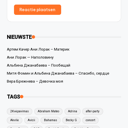
NIEUWSTE
Артем Качер Ани Лорак – Материк
Ани Лорак — Наполовину
Альбина Джанабаева – Пообещай
Митя Фомин и Альбина Джанабаева – Спасибо, сердце
Вера Брежнева – Девочка моя
TAGS
2Kvėpavimas
Abraham Mateo
Adrina
after-party
Akvilė
Avicii
Bahamas
Becky G
concert