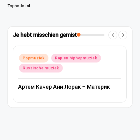
Tophotlot.nl
Je hebt misschien gemist
Geplaatst
Popmuziek
Rap en hiphopmuziek
in
Russische muziek
Артем Качер Ани Лорак – Материк