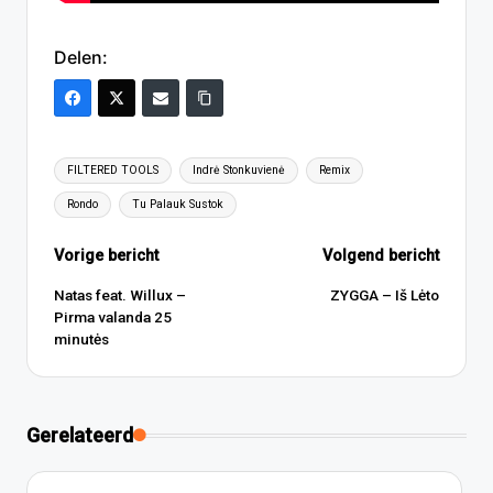
Delen:
Tags:
FILTERED TOOLS
Indrė Stonkuvienė
Remix
Rondo
Tu Palauk Sustok
Bericht
Vorige bericht
Volgend bericht
navigatie
Natas feat. Willux –
ZYGGA – Iš Lėto
Pirma valanda 25
minutės
Gerelateerd