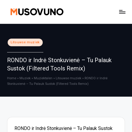
Ga
naar
de
inhoud
Geplaatst
Litouwse muziek
in
RONDO ir Indrė Stonkuvienė – Tu Palauk
Sustok (Filtered Tools Remix)
Home
»
Muziek
»
Muziektalen
»
Litouwse muziek
»
RONDO ir Indrė
Stonkuvienė – Tu Palauk Sustok (Filtered Tools Remix)
RONDO ir Indrė Stonkuvienė – Tu Palauk Sustok