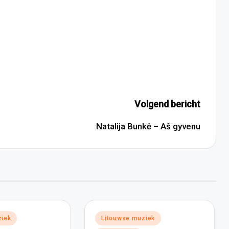
Volgend bericht
Natalija Bunkė – Aš gyvenu
Geplaatst
ziek
Litouwse muziek
in