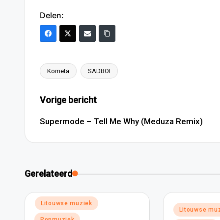
Delen:
Kometa
SADBOI
Tags:
Bericht
Vorige bericht
navigatie
Supermode – Tell Me Why (Meduza Remix)
Gerelateerd
Geplaatst
Litouwse muziek
Geplaatst
Litouwse mu
in
in
Popmuziek