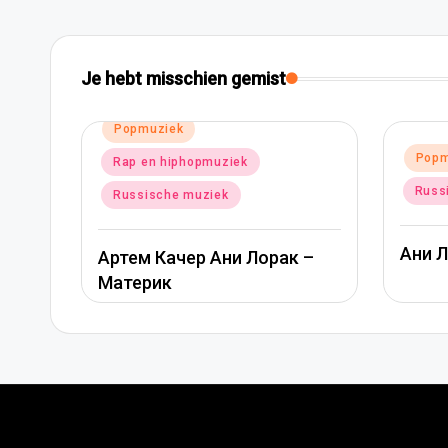
Je hebt misschien gemist
Geplaa
Pop
Geplaatst
Popmuziek
in
in
Rus
Russische muziek
Альб
Ани Лорак — Наполовину
 –
Поо