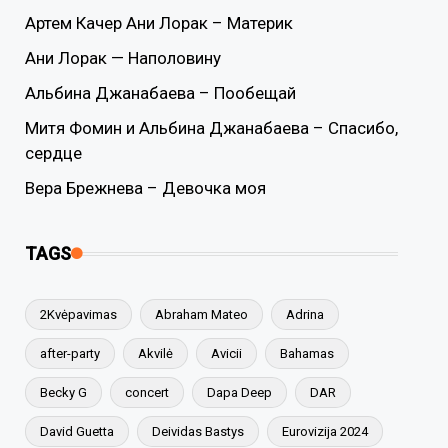
Артем Качер Ани Лорак – Материк
Ани Лорак — Наполовину
Альбина Джанабаева – Пообещай
Митя Фомин и Альбина Джанабаева – Спасибо,
сердце
Вера Брежнева – Девочка моя
TAGS
2Kvėpavimas
Abraham Mateo
Adrina
after-party
Akvilė
Avicii
Bahamas
Becky G
concert
Dapa Deep
DAR
David Guetta
Deividas Bastys
Eurovizija 2024