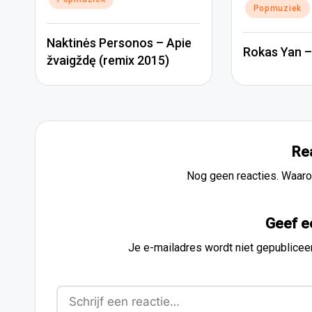
Popmuziek
Naktinės Personos – Apie
Rokas Yan – 
žvaigždę (remix 2015)
Re
Nog geen reacties. Waaro
Geef e
Je e-mailadres wordt niet gepublicee