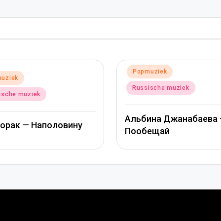
Geplaatst
Popmuziek
tst
muziek
in
Russische muziek
sische muziek
Митя Фомин и Альбин
ина Джанабаева –
Джанабаева – Спасиб
бещай
сердце