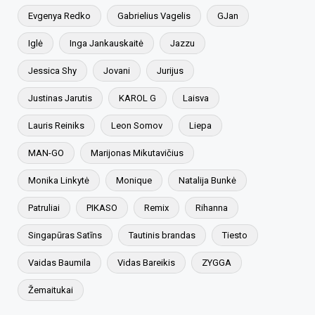
Evgenya Redko
Gabrielius Vagelis
GJan
Iglė
Inga Jankauskaitė
Jazzu
Jessica Shy
Jovani
Jurijus
Justinas Jarutis
KAROL G
Laisva
Lauris Reiniks
Leon Somov
Liepa
MAN-GO
Marijonas Mikutavičius
Monika Linkytė
Monique
Natalija Bunkė
Patruliai
PIKASO
Remix
Rihanna
Singapūras Satīns
Tautinis brandas
Tiesto
Vaidas Baumila
Vidas Bareikis
ZYGGA
Žemaitukai