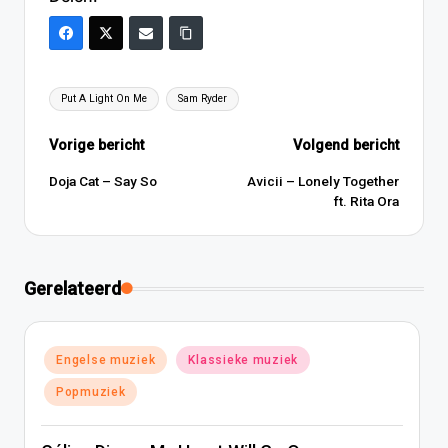
Tags:
Put A Light On Me
Sam Ryder
Bericht
Vorige bericht
Volgend bericht
navigatie
Doja Cat – Say So
Avicii – Lonely Together
ft. Rita Ora
Gerelateerd
Geplaatst
Engelse muziek
Klassieke muziek
in
Popmuziek