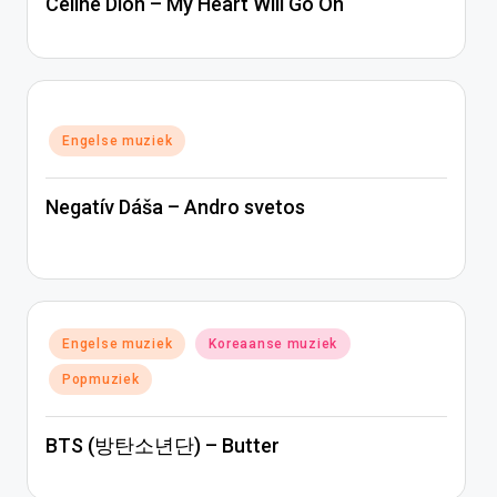
Céline Dion – My Heart Will Go On
Geplaatst
Engelse muziek
in
Negatív Dáša – Andro svetos
Geplaatst
Engelse muziek
Koreaanse muziek
in
Popmuziek
BTS (방탄소년단) – Butter