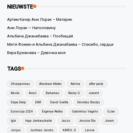
NIEUWSTE
Артем Качер Ани Лорак – Материк
Ани Лорак — Наполовину
Альбина Джанабаева – Пообещай
Митя Фомин и Альбина Джанабаева – Спасибо, сердце
Вера Брежнева – Девочка моя
TAGS
2Kvėpavimas
Abraham Mateo
Adrina
after-party
Akvilė
Avicii
Bahamas
Becky G
concert
Dapa Deep
DAR
David Guetta
Deividas Bastys
Eurovizija 2024
Evgenya Redko
Gabrielius Vagelis
GJan
Iglė
Inga Jankauskaitė
Jazzu
Jessica Shy
Jovani
Jurijus
Justinas Jarutis
KAROL G
Laisva