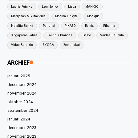
Lauris Reiniks
Leon Somov
Liepa
MAN-GO
Marijonas Mikutavičius
Monika Linkytė
Monique
Natalija Bunkė
Patruliai
PIKASO
Remix
Rihanna
Singapūras Satīns
Tautinis brandas
Tiesto
Vaidas Baumila
Vidas Bareikis
ZYGGA
Žemaitukai
ARCHIEF
januari 2025
december 2024
november 2024
oktober 2024
september 2024
januari 2024
december 2023
november 2023