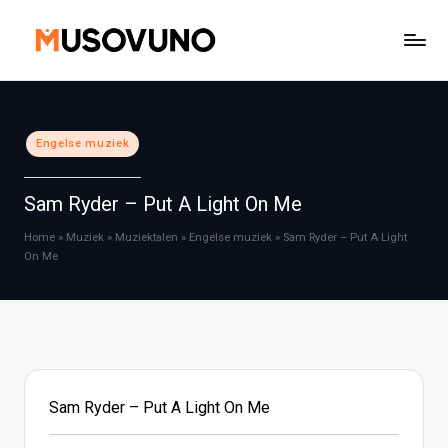
Ga
naar
de
inhoud
Geplaatst
Engelse muziek
in
Sam Ryder – Put A Light On Me
Home
»
Muziek
»
Muziektalen
»
Engelse muziek
»
Sam Ryder – Put A Light
On Me
Sam Ryder – Put A Light On Me