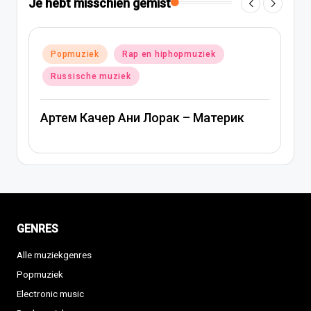
Je hebt misschien gemist
 hiphopmuziek
Geplaatst
Popmuziek
Russische muzi
in
Ани Лорак — Наполовину
орак – Материк
GENRES
Alle muziekgenres
Popmuziek
Electronic music