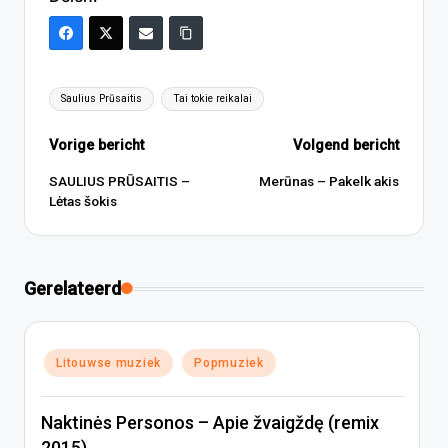
Tags:
Saulius Prūsaitis
Tai tokie reikalai
Bericht
Vorige bericht
Volgend bericht
navigatie
SAULIUS PRŪSAITIS –
Merūnas – Pakelk akis
Lėtas šokis
Gerelateerd
Geplaatst
Litouwse muziek
Popmuziek
in
Naktinės Personos – Apie žvaigždę (remix
2015)