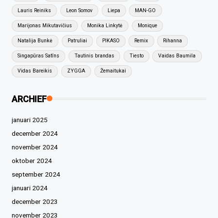
Lauris Reiniks
Leon Somov
Liepa
MAN-GO
Marijonas Mikutavičius
Monika Linkytė
Monique
Natalija Bunkė
Patruliai
PIKASO
Remix
Rihanna
Singapūras Satīns
Tautinis brandas
Tiesto
Vaidas Baumila
Vidas Bareikis
ZYGGA
Žemaitukai
ARCHIEF
januari 2025
december 2024
november 2024
oktober 2024
september 2024
januari 2024
december 2023
november 2023