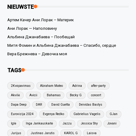
NIEUWSTE
Артем Качер Ани Лорак – Материк
Ани Лорак — Наполовину
Альбина Джанабаева – Пообещай
Митя Фомин и Альбина Джанабаева – Спасибо, сердце
Вера Брежнева – Девочка моя
TAGS
2Kvėpavimas
Abraham Mateo
Adrina
after-party
Akvilė
Avicii
Bahamas
Becky G
concert
Dapa Deep
DAR
David Guetta
Deividas Bastys
Eurovizija 2024
Evgenya Redko
Gabrielius Vagelis
GJan
Iglė
Inga Jankauskaitė
Jazzu
Jessica Shy
Jovani
Jurijus
Justinas Jarutis
KAROL G
Laisva