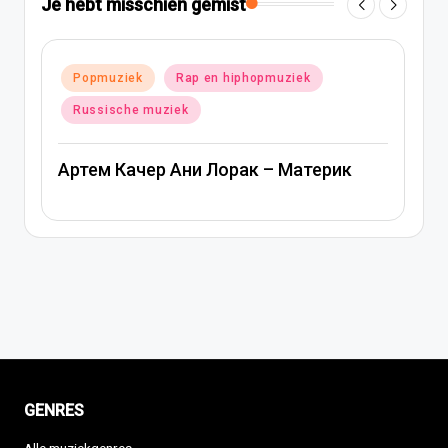
Je hebt misschien gemist
opmuziek
Geplaatst
Popmuziek
Russische muziek
in
Ани Лорак — Наполовину
 – Материк
GENRES