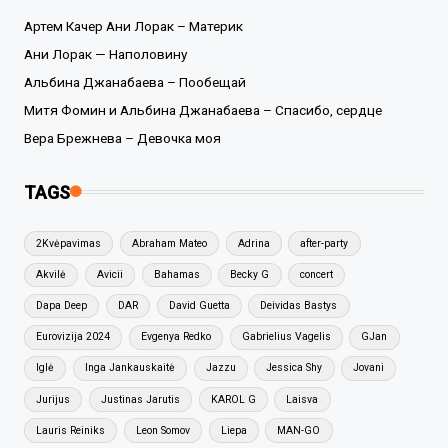
Артем Качер Ани Лорак – Материк
Ани Лорак — Наполовину
Альбина Джанабаева – Пообещай
Митя Фомин и Альбина Джанабаева – Спасибо, сердце
Вера Брежнева – Девочка моя
TAGS
2Kvėpavimas
Abraham Mateo
Adrina
after-party
Akvilė
Avicii
Bahamas
Becky G
concert
Dapa Deep
DAR
David Guetta
Deividas Bastys
Eurovizija 2024
Evgenya Redko
Gabrielius Vagelis
GJan
Iglė
Inga Jankauskaitė
Jazzu
Jessica Shy
Jovani
Jurijus
Justinas Jarutis
KAROL G
Laisva
Lauris Reiniks
Leon Somov
Liepa
MAN-GO