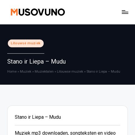
Ga
naar
de
inhoud
Geplaatst
Litouwse muziek
in
Stano ir Liepa – Mudu
Home
»
Muziek
»
Muziektalen
»
Litouwse muziek
»
Stano ir Liepa – Mudu
Stano ir Liepa – Mudu
Muziek mp3 downloaden, songteksten en video