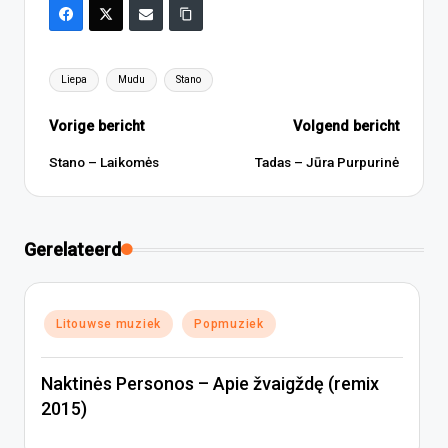
Tags:
Liepa
Mudu
Stano
Bericht
Vorige bericht
Volgend bericht
navigatie
Stano – Laikomės
Tadas – Jūra Purpurinė
Gerelateerd
Geplaatst
Litouwse muziek
Popmuziek
in
Naktinės Personos – Apie žvaigždę (remix
2015)