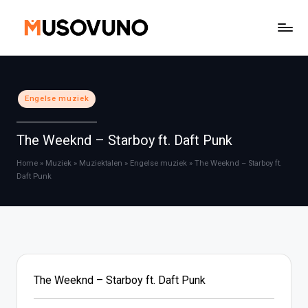
Ga
naar
de
inhoud
Geplaatst
Engelse muziek
in
The Weeknd – Starboy ft. Daft Punk
Home
»
Muziek
»
Muziektalen
»
Engelse muziek
»
The Weeknd – Starboy ft.
Daft Punk
The Weeknd – Starboy ft. Daft Punk