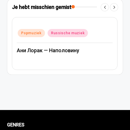
Je hebt misschien gemist
Geplaatst
Popmuziek
Russische muziek
in
Ани Лорак — Наполовину
GENRES