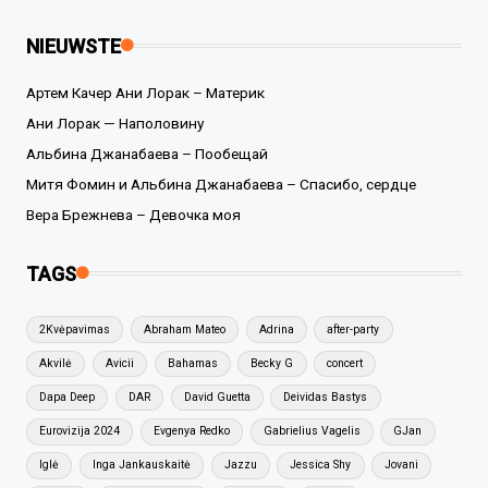
NIEUWSTE
Артем Качер Ани Лорак – Материк
Ани Лорак — Наполовину
Альбина Джанабаева – Пообещай
Митя Фомин и Альбина Джанабаева – Спасибо, сердце
Вера Брежнева – Девочка моя
TAGS
2Kvėpavimas
Abraham Mateo
Adrina
after-party
Akvilė
Avicii
Bahamas
Becky G
concert
Dapa Deep
DAR
David Guetta
Deividas Bastys
Eurovizija 2024
Evgenya Redko
Gabrielius Vagelis
GJan
Iglė
Inga Jankauskaitė
Jazzu
Jessica Shy
Jovani