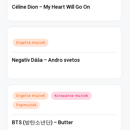
Céline Dion – My Heart Will Go On
Geplaatst
Engelse muziek
in
Negatív Dáša – Andro svetos
Geplaatst
Engelse muziek
Koreaanse muziek
in
Popmuziek
BTS (방탄소년단) – Butter