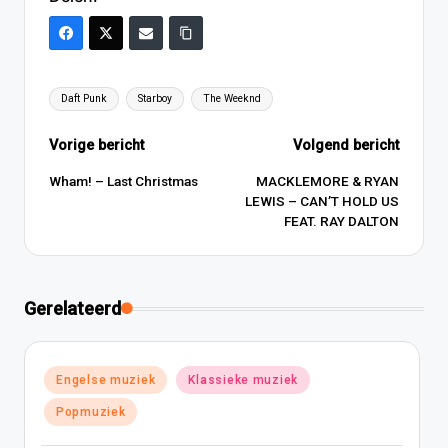
Tags:
Daft Punk
Starboy
The Weeknd
Bericht
Vorige bericht
Volgend bericht
navigatie
Wham! – Last Christmas
MACKLEMORE & RYAN
LEWIS – CAN’T HOLD US
FEAT. RAY DALTON
Gerelateerd
Geplaatst
Engelse muziek
Klassieke muziek
in
Popmuziek