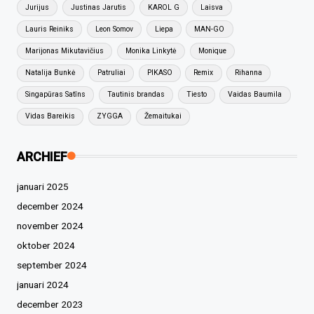
Jurijus
Justinas Jarutis
KAROL G
Laisva
Lauris Reiniks
Leon Somov
Liepa
MAN-GO
Marijonas Mikutavičius
Monika Linkytė
Monique
Natalija Bunkė
Patruliai
PIKASO
Remix
Rihanna
Singapūras Satīns
Tautinis brandas
Tiesto
Vaidas Baumila
Vidas Bareikis
ZYGGA
Žemaitukai
ARCHIEF
januari 2025
december 2024
november 2024
oktober 2024
september 2024
januari 2024
december 2023