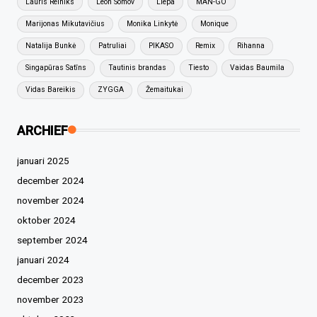
Lauris Reiniks
Leon Somov
Liepa
MAN-GO
Marijonas Mikutavičius
Monika Linkytė
Monique
Natalija Bunkė
Patruliai
PIKASO
Remix
Rihanna
Singapūras Satīns
Tautinis brandas
Tiesto
Vaidas Baumila
Vidas Bareikis
ZYGGA
Žemaitukai
ARCHIEF
januari 2025
december 2024
november 2024
oktober 2024
september 2024
januari 2024
december 2023
november 2023