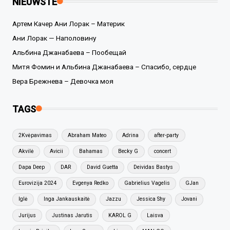
NIEUWSTE
Артем Качер Ани Лорак – Материк
Ани Лорак — Наполовину
Альбина Джанабаева – Пообещай
Митя Фомин и Альбина Джанабаева – Спасибо, сердце
Вера Брежнева – Девочка моя
TAGS
2Kvėpavimas
Abraham Mateo
Adrina
after-party
Akvilė
Avicii
Bahamas
Becky G
concert
Dapa Deep
DAR
David Guetta
Deividas Bastys
Eurovizija 2024
Evgenya Redko
Gabrielius Vagelis
GJan
Iglė
Inga Jankauskaitė
Jazzu
Jessica Shy
Jovani
Jurijus
Justinas Jarutis
KAROL G
Laisva