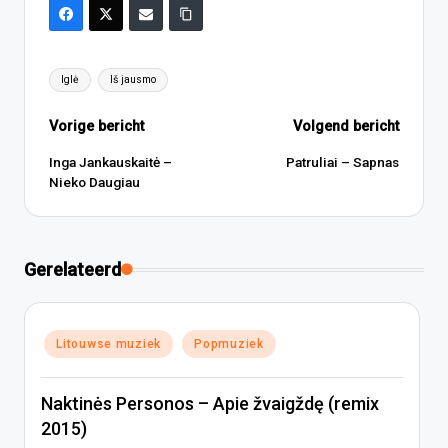
Tags:
Iglė
Iš jausmo
Bericht
Vorige bericht
Volgend bericht
navigatie
Inga Jankauskaitė –
Patruliai – Sapnas
Nieko Daugiau
Gerelateerd
Geplaatst
Litouwse muziek
Popmuziek
in
Naktinės Personos – Apie žvaigždę (remix
2015)