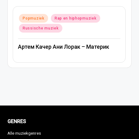
Geplaatst
Popmuziek
Rap en hiphopmuziek
Geplaats
in
Pop
in
Russische muziek
Ани 
Артем Качер Ани Лорак – Материк
GENRES
Alle muziekgenres