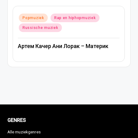
Geplaatst
Popmuziek
Russische muziek
in
Ани Лорак — Наполовину
к
GENRES
Alle muziekgenres