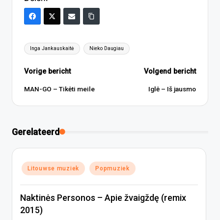
Tags:
Inga Jankauskaitė
Nieko Daugiau
Bericht
Vorige bericht
Volgend bericht
navigatie
MAN-GO – Tikėti meile
Iglė – Iš jausmo
Gerelateerd
Geplaatst
Litouwse muziek
Popmuziek
in
Naktinės Personos – Apie žvaigždę (remix
2015)