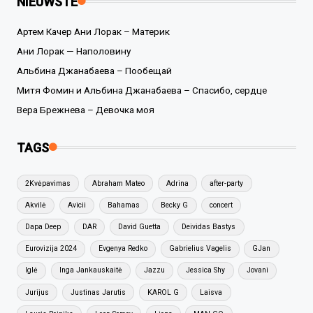
NIEUWSTE
Артем Качер Ани Лорак – Материк
Ани Лорак — Наполовину
Альбина Джанабаева – Пообещай
Митя Фомин и Альбина Джанабаева – Спасибо, сердце
Вера Брежнева – Девочка моя
TAGS
2Kvėpavimas
Abraham Mateo
Adrina
after-party
Akvilė
Avicii
Bahamas
Becky G
concert
Dapa Deep
DAR
David Guetta
Deividas Bastys
Eurovizija 2024
Evgenya Redko
Gabrielius Vagelis
GJan
Iglė
Inga Jankauskaitė
Jazzu
Jessica Shy
Jovani
Jurijus
Justinas Jarutis
KAROL G
Laisva